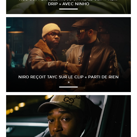
DRIP » AVEC NINHO
NIRO REÇOIT TAYC SUR LE CLIP « PARTI DE RIEN
»