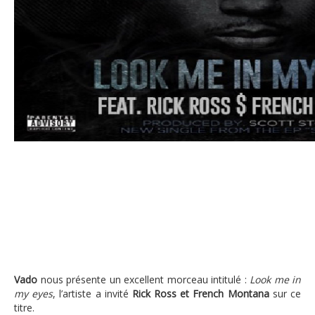
Vado présente son morceau « Look Me in My Eyes » avec
Vado
nous présente un excellent morceau intitulé :
Look me in
my eyes
, l’artiste a invité
Rick Ross et French Montana
sur ce
titre.