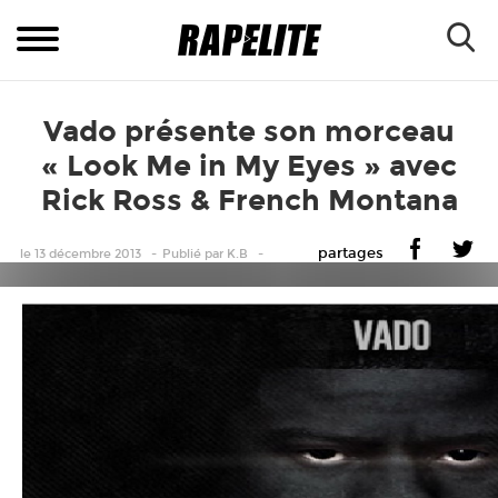
Vado présente son morceau
« Look Me in My Eyes » avec
Rick Ross & French Montana
partages
le 13 décembre 2013
Publié
par
K.B