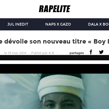
JUL INEDIT
NAPS X GAZO
DALA X B
e dévoile son nouveau titre « Boy 
le 19 mai 2014
Publié
par
K.B
partages