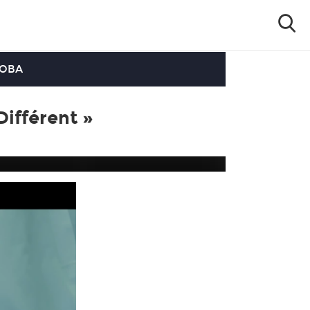
OOBA
Différent »