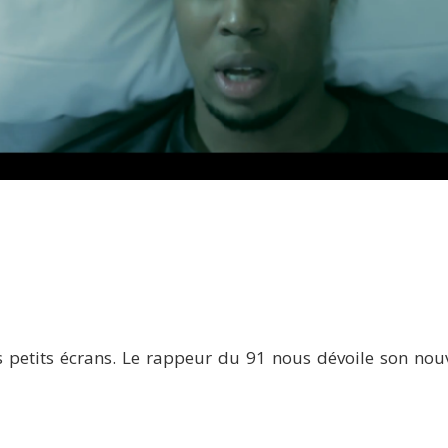
Tito Prince dévoile son nouveau titre « Boy Différent »
s petits écrans. Le rappeur du 91 nous dévoile son no