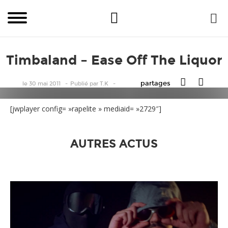
Timbaland – Ease Off The Liquor
partages
le 30 mai 2011
Publié
par
T.K
[jwplayer config= »rapelite » mediaid= »2729″]
AUTRES ACTUS