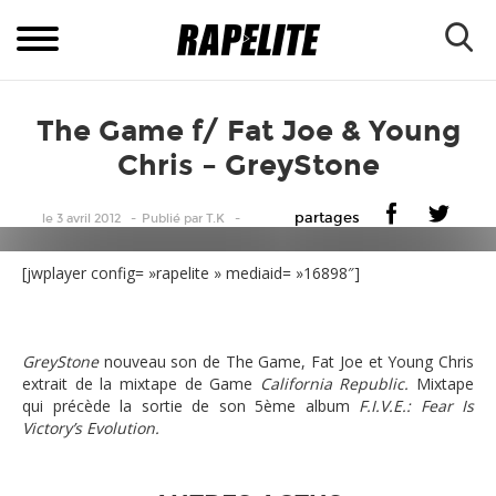
The Game f/ Fat Joe & Young
Chris – GreyStone
partages
le 3 avril 2012
Publié
par
T.K
[jwplayer config= »rapelite » mediaid= »16898″]
GreyStone
nouveau son de The Game, Fat Joe et Young Chris
extrait de la mixtape de Game
California Republic.
Mixtape
qui précède la sortie de son 5ème album
F.I.V.E.: Fear Is
Victory’s Evolution.