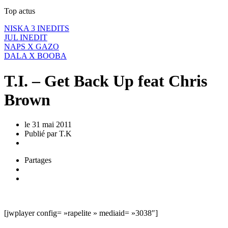
Top actus
NISKA 3 INEDITS
JUL INEDIT
NAPS X GAZO
DALA X BOOBA
T.I. – Get Back Up feat Chris
Brown
le 31 mai 2011
Publié
par
T.K
Partages
[jwplayer config= »rapelite » mediaid= »3038″]