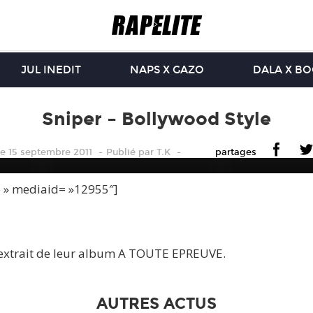
JUL INEDIT
NAPS X GAZO
DALA X B
Sniper – Bollywood Style
le 15 septembre 2011
Publié
par
T.K
partages
e » mediaid= »12955″]
 extrait de leur album A TOUTE EPREUVE.
AUTRES ACTUS