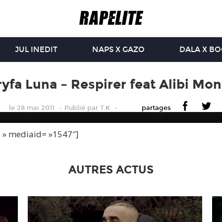
JUL INEDIT
NAPS X GAZO
DALA X B
yfa Luna – Respirer feat Alibi Mo
le 28 mai 2011
Publié
par
T.K
partages
e » mediaid= »1547″]
AUTRES ACTUS