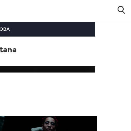
OOBA
ntana