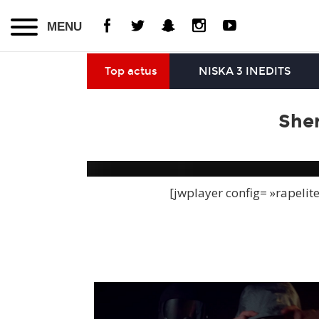
MENU
Top actus
NISKA 3 INEDITS
Sher
[jwplayer config= »rapelit