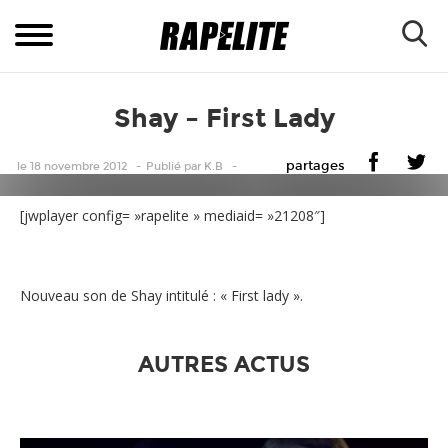
Shay – First Lady
partages
le 18 novembre 2012
Publié
par
K.B
[jwplayer config= »rapelite » mediaid= »21208″]
Nouveau son de Shay intitulé : « First lady ».
AUTRES ACTUS