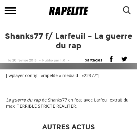
Shanks77 f/ Larfeuil – La guerre
du rap
partages
le 20 février 2013
Publié
par
T.K
[jwplayer config= »rapelite » mediaid= »22377″]
La guerre du rap
de Shanks77 en feat avec Larfeuil extrait du
maxi TERRIBLE STRICTE REALITER.
AUTRES ACTUS