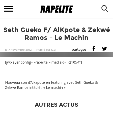
Seth Gueko F/ AlKpote & Zekwé
Ramos – Le Machin
partages
le 7 novembre 2012
Publié
par
K.B
[jwplayer config= »rapelite » mediaid= »21054″]
Nouveau son d’Alkapote en featuring avec Seth Gueko &
Zekwé Ramos intitulé : « Le machin »
AUTRES ACTUS