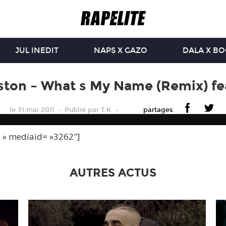
JUL INEDIT
NAPS X GAZO
DALA X B
ston – What s My Name (Remix) fe
le 31 mai 2011
Publié
par
T.K
partages
e » mediaid= »3262″]
AUTRES ACTUS