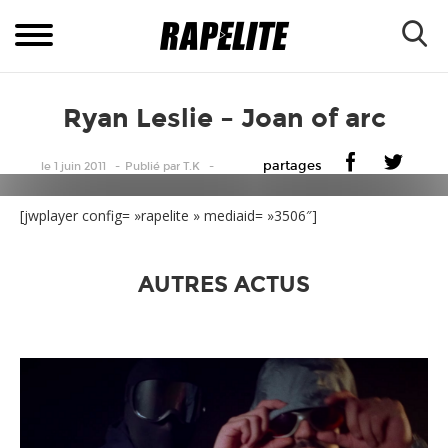
Ryan Leslie – Joan of arc
partages
le 1 juin 2011
Publié
par
T.K
[jwplayer config= »rapelite » mediaid= »3506″]
AUTRES ACTUS