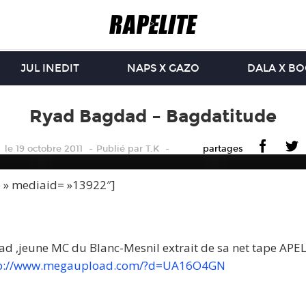
JUL INEDIT
NAPS X GAZO
DALA X B
Ryad Bagdad – Bagdatitude
le 19 octobre 2011
Publié
par
T.K
partages
e » mediaid= »13922″]
d ,jeune MC du Blanc-Mesnil extrait de sa net tape AP
p://www.megaupload.com/?d=UA16O4GN