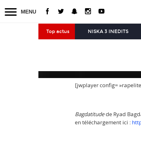
MENU
Top actus
NISKA 3 INEDITS
[jwplayer config= »rapelit
Bagdatitude
de Ryad Bagda
en téléchargement ici :
htt