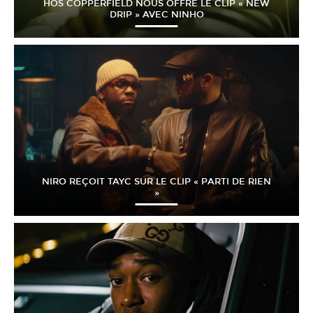
HÖS COPPERFIELD NOUS OFFRE LE CLIP « NEW
DRIP » AVEC NINHO
NIRO REÇOIT TAYC SUR LE CLIP « PARTI DE RIEN
»