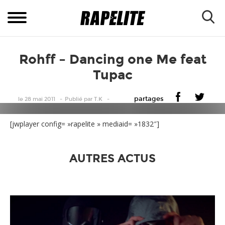
Rohff – Dancing one Me feat
Tupac
partages
le 28 mai 2011
Publié
par
T.K
[jwplayer config= »rapelite » mediaid= »1832″]
AUTRES ACTUS