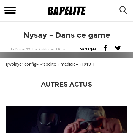
Nysay – Dans ce game
partages
le 27 mai 2011
Publié
par
T.K
[jwplayer config= »rapelite » mediaid= »1018″]
AUTRES ACTUS