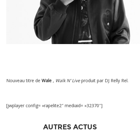
Wale Walk N’ Live
Nouveau titre de
Wale
,
Walk N’ Live
produit par DJ Relly Rel.
[jwplayer config= »rapelite2″ mediaid= »32370″]
AUTRES ACTUS