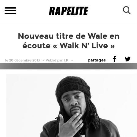
Nouveau titre de Wale en
écoute « Walk N’ Live »
partages
le 20 décembre 2013
Publié
par
T.K