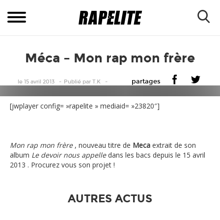
Méca – Mon rap mon frère
partages
le 15 avril 2013
Publié
par
T.K
[jwplayer config= »rapelite » mediaid= »23820″]
Mon rap mon frère
, nouveau titre de
Meca
extrait de son
album
Le devoir nous appelle
dans les bacs depuis le 15 avril
2013 . Procurez vous son projet !
AUTRES ACTUS