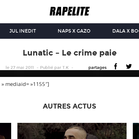
JUL INEDIT
NAPS X GAZO
DALA X B
Lunatic – Le crime paie
le 27 mai 2011
Publié
par
T.K
partages
e » mediaid= »1155″]
AUTRES ACTUS