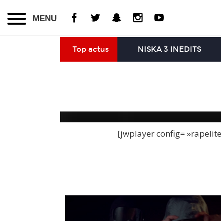
MENU
Top actus
NISKA 3 INEDITS
[jwplayer config= »rapelit