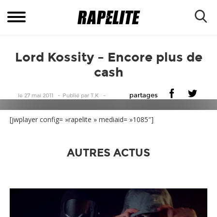
Lord Kossity – Encore plus de
cash
partages
le 27 mai 2011
Publié
par
T.K
[jwplayer config= »rapelite » mediaid= »1085″]
AUTRES ACTUS