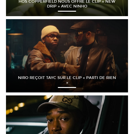
HÖS COPPERFIELD NOUS OFFRE LE CLIP « NEW
DRIP » AVEC NINHO
NIRO REÇOIT TAYC SUR LE CLIP « PARTI DE RIEN
»