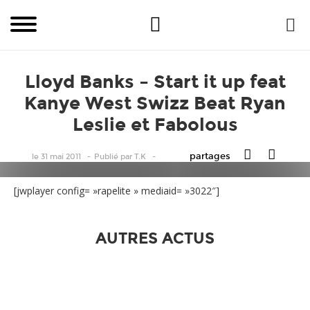
Lloyd Banks – Start it up feat
Kanye West Swizz Beat Ryan
Leslie et Fabolous
partages
le 31 mai 2011
Publié
par
T.K
[jwplayer config= »rapelite » mediaid= »3022″]
AUTRES ACTUS