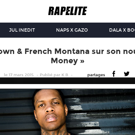
JUL INEDIT
NAPS X GAZO
DALA X B
Brown & French Montana sur son no
Money »
le 17 mars 2015
Publié
par
K.B
partages