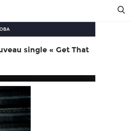
OOBA
uveau single « Get That