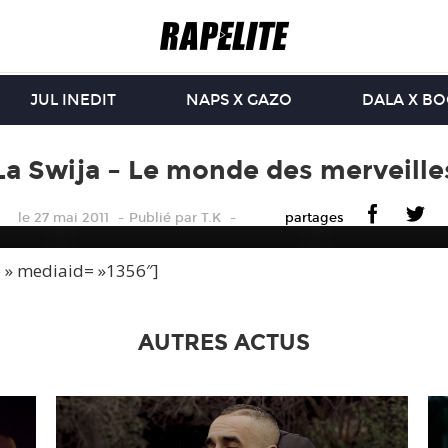
JUL INEDIT
NAPS X GAZO
DALA X B
La Swija – Le monde des merveille
le 27 mai 2011
Publié
par
T.K
partages
e » mediaid= »1356″]
AUTRES ACTUS