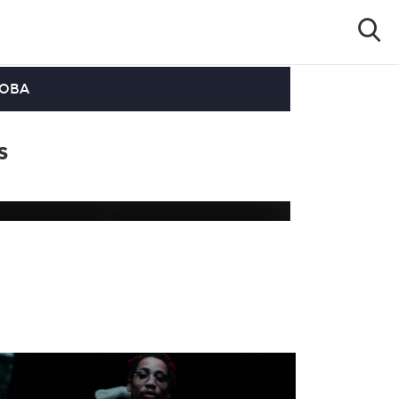
OOBA
s