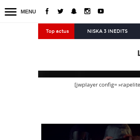
MENU
Top actus
NISKA 3 INEDITS
[jwplayer config= »rapelit