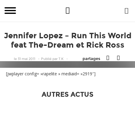
Jennifer Lopez – Run This World
feat The-Dream et Rick Ross
partages
le 31 mai 2011
Publié
par
T.K
[jwplayer config= »rapelite » mediaid= »2919″]
AUTRES ACTUS