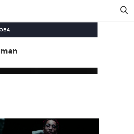
OOBA
rdman