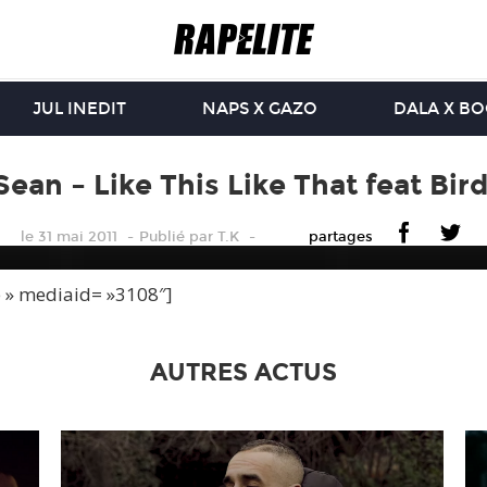
JUL INEDIT
NAPS X GAZO
DALA X B
Sean – Like This Like That feat Bi
le 31 mai 2011
Publié
par
T.K
partages
e » mediaid= »3108″]
AUTRES ACTUS