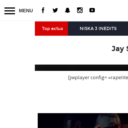
MENU
Top actus
NISKA 3 INEDITS
Jay 
[jwplayer config= »rapelit