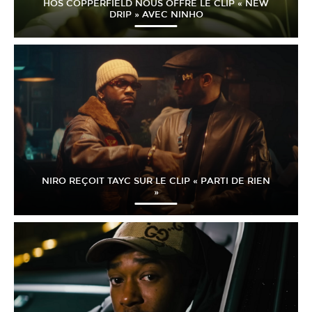
HÖS COPPERFIELD NOUS OFFRE LE CLIP « NEW
DRIP » AVEC NINHO
NIRO REÇOIT TAYC SUR LE CLIP « PARTI DE RIEN
»