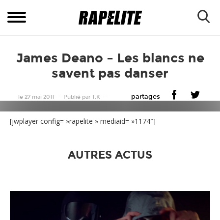
James Deano – Les blancs ne
savent pas danser
partages
le 27 mai 2011
Publié
par
T.K
[jwplayer config= »rapelite » mediaid= »1174″]
AUTRES ACTUS