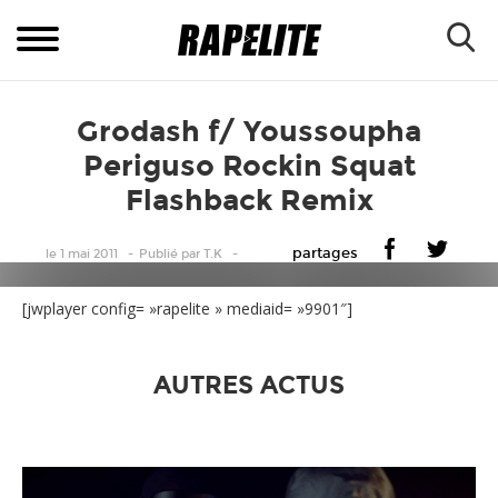
Grodash f/ Youssoupha
Periguso Rockin Squat
Flashback Remix
partages
le 1 mai 2011
Publié
par
T.K
[jwplayer config= »rapelite » mediaid= »9901″]
AUTRES ACTUS