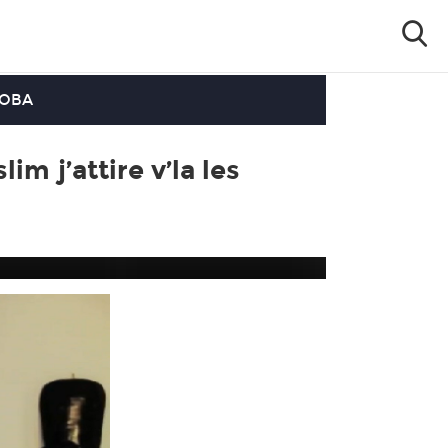
OOBA
m j’attire v’la les