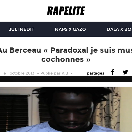
JUL INEDIT
NAPS X GAZO
DALA X B
u Berceau « Paradoxal je suis musli
cochonnes »
le 1 octobre 2013
Publié
par
K.B
partages