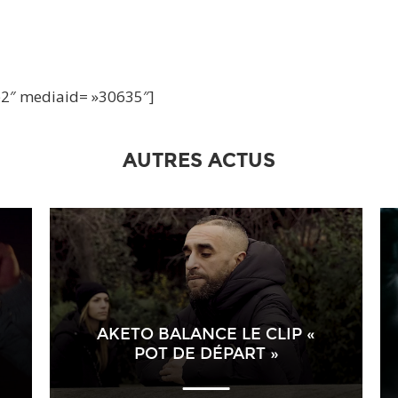
te2″ mediaid= »30635″]
AUTRES ACTUS
AKETO BALANCE LE CLIP «
POT DE DÉPART »