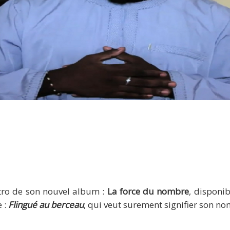
gué Au Berceau « Paradoxal je suis muslim j’attire v’la l
tro de son nouvel album :
La force du nombre
, disponi
 :
Flingué au berceau
, qui veut surement signifier son nom