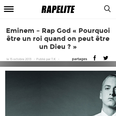
Eminem – Rap God « Pourquoi
être un roi quand on peut être
un Dieu ? »
partages
le 15 octobre 2013
Publié
par
T.K