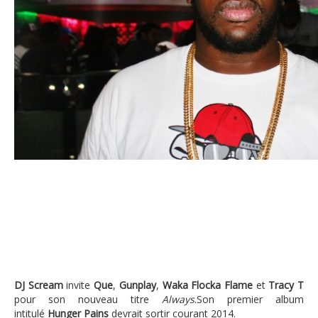
DJ Scream invite Que, Gunplay, Waka Flocka et Tracy T
DJ Scream
invite
Que
,
Gunplay
,
Waka Flocka Flame
et
Tracy T
pour son nouveau titre
Always
.
Son premier album
intitulé
Hunger Pains
devrait sortir courant 2014.