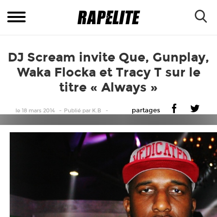
DJ Scream invite Que, Gunplay,
Waka Flocka et Tracy T sur le
titre « Always »
partages
le 18 mars 2014
Publié
par
K.B