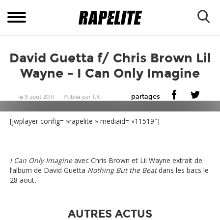
David Guetta f/ Chris Brown Lil
Wayne – I Can Only Imagine
partages
le 9 août 2011
Publié
par
T.K
[jwplayer config= »rapelite » mediaid= »11519″]
I Can Only Imagine
avec Chris Brown et Lil Wayne extrait de
l’album de David Guetta
Nothing But the Beat
dans les bacs le
28 aout
.
AUTRES ACTUS