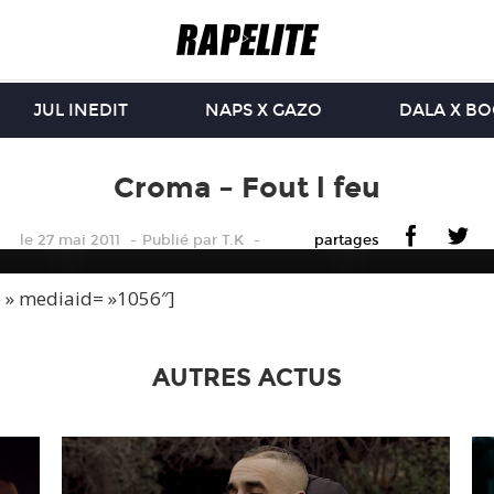
JUL INEDIT
NAPS X GAZO
DALA X B
Croma – Fout l feu
le 27 mai 2011
Publié
par
T.K
partages
e » mediaid= »1056″]
AUTRES ACTUS