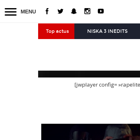
MENU
Top actus
NISKA 3 INEDITS
[jwplayer config= »rapelit