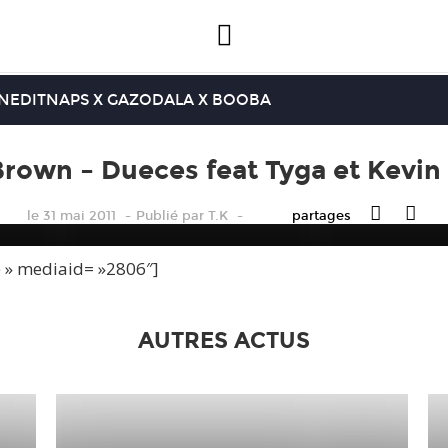
INEDIT
NAPS X GAZO
DALA X BOOBA
Brown – Dueces feat Tyga et Kevin
le 31 mai 2011
Publié
par
T.K
partages
e » mediaid= »2806″]
AUTRES ACTUS