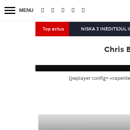
MENU
Top actus
NISKA 3 INEDITS
JUL 
Chris 
[jwplayer config= »rapelit