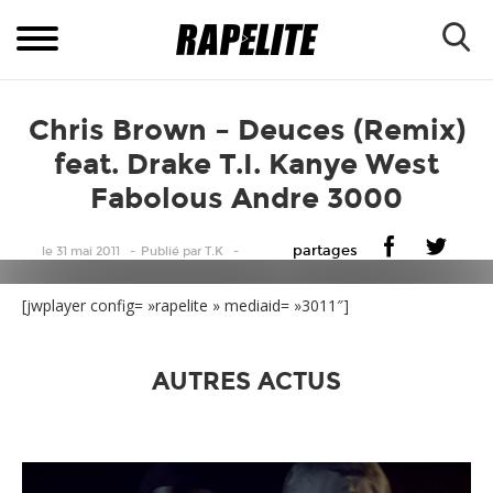
Chris Brown – Deuces (Remix)
feat. Drake T.I. Kanye West
Fabolous Andre 3000
partages
le 31 mai 2011
Publié
par
T.K
[jwplayer config= »rapelite » mediaid= »3011″]
AUTRES ACTUS