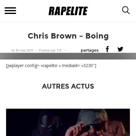
Chris Brown – Boing
partages
le 31 mai 2011
Publié
par
T.K
[jwplayer config= »rapelite » mediaid= »3230″]
AUTRES ACTUS