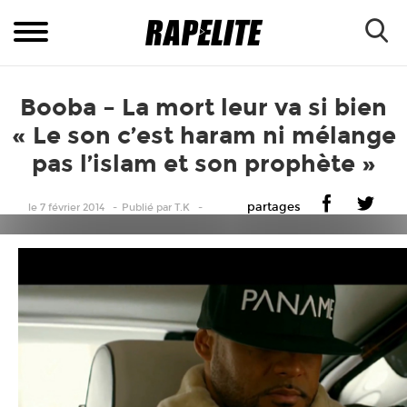
Booba – La mort leur va si bien
« Le son c’est haram ni mélange
pas l’islam et son prophète »
partages
le 7 février 2014
Publié
par
T.K