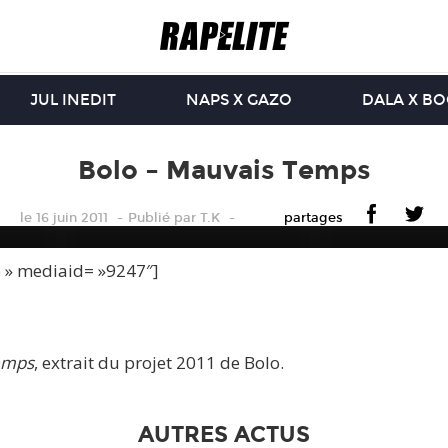
JUL INEDIT
NAPS X GAZO
DALA X B
Bolo – Mauvais Temps
le 16 juin 2011
Publié
par
T.K
partages
e » mediaid= »9247″]
emps
, extrait du projet 2011 de Bolo.
AUTRES ACTUS