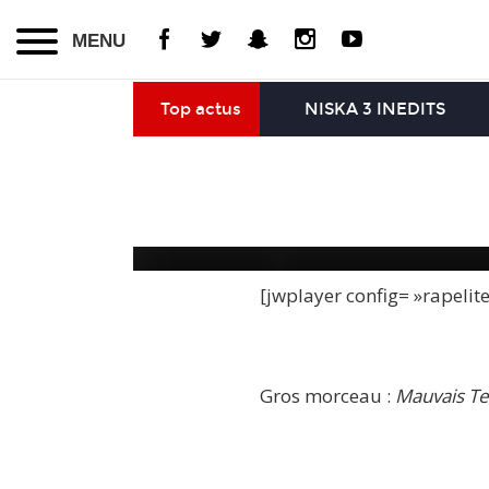
MENU
Top actus
NISKA 3 INEDITS
[jwplayer config= »rapelit
Gros morceau :
Mauvais T