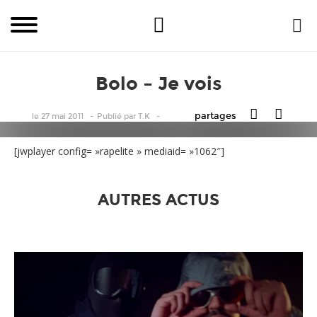
Bolo – Je vois
partages
le 27 mai 2011
Publié
par
T.K
[jwplayer config= »rapelite » mediaid= »1062″]
AUTRES ACTUS