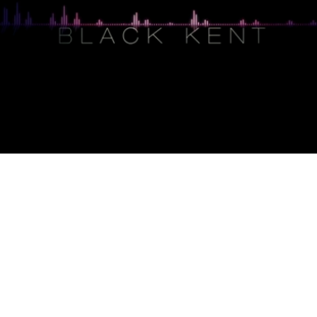
 Un Euro Et Un Rêve « Petit je voulais la couronne bien ava
fève »