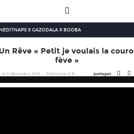
INEDIT
NAPS X GAZO
DALA X BOOBA
Un Rêve « Petit je voulais la couro
fève »
le 3 décembre 2013
Publié
par
K.B
partages