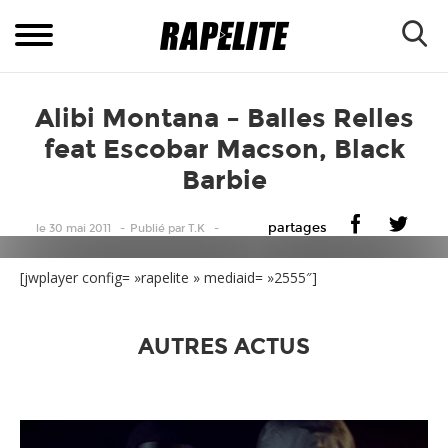
Alibi Montana – Balles Relles
feat Escobar Macson, Black
Barbie
partages
le 30 mai 2011
Publié
par
T.K
[jwplayer config= »rapelite » mediaid= »2555″]
AUTRES ACTUS