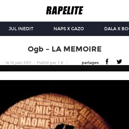
JUL INEDIT
NAPS X GAZO
DALA X B
Ogb – LA MEMOIRE
le 12 juin 2011
Publié
par
T.K
partages