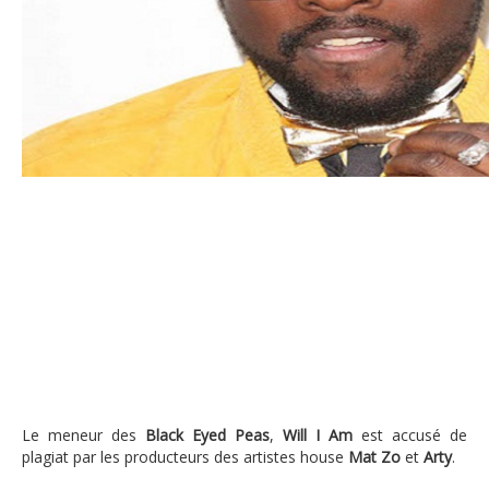
Will.I.Am et Chris Brown accusés de pla
Le meneur des
Black Eyed Peas
,
Will I Am
est accusé de
plagiat par les producteurs des artistes house
Mat Zo
et
Arty
.