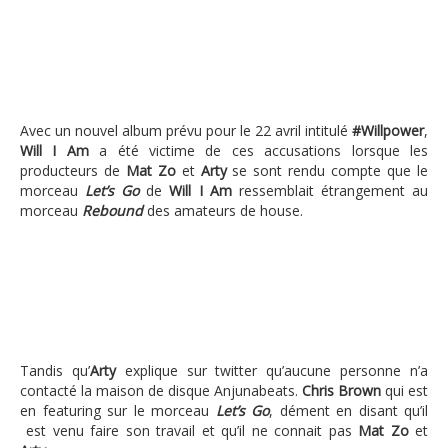
Avec un nouvel album prévu pour le 22 avril intitulé
#Willpower
,
Will I Am
a été victime de ces accusations lorsque les
producteurs de
Mat Zo
et
Arty
se sont rendu compte que le
morceau
Let’s Go
de
Will I Am
ressemblait étrangement au
morceau
Rebound
des amateurs de house.
Tandis qu’
Arty
explique sur twitter qu’aucune personne n’a
contacté la maison de disque Anjunabeats.
Chris Brown
qui est
en featuring sur le morceau
Let’s Go
, dément en disant qu’il
est venu faire son travail et qu’il ne connait pas
Mat Zo
et