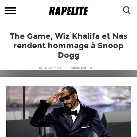
The Game, Wiz Khalifa et Nas
rendent hommage à Snoop
Dogg
le 30 août 2011
Publié
par
T.K