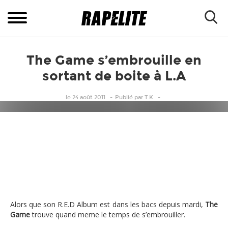
The Game s’embrouille en
sortant de boite à L.A
le 24 août 2011
Publié
par
T.K
The Game s'embrouille à la sortie d'une boite de nu
Alors que son R.E.D Album est dans les bacs depuis mardi,
The
Game
trouve quand meme le temps de s’embrouiller.