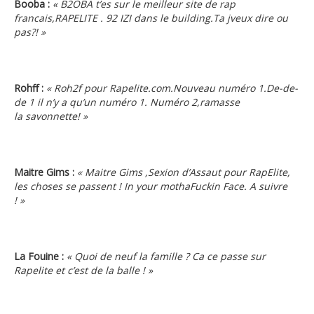
Booba :
« B2OBA t’es sur le meilleur site de rap
francais,RAPELITE . 92 IZI dans le building.Ta jveux dire ou
pas?! »
Rohff :
« Roh2f pour Rapelite.com.Nouveau numéro 1.De-de-
de 1 il n’y a qu’un numéro 1. Numéro 2,ramasse
la savonnette! »
Maitre Gims :
« Maitre Gims ,Sexion d’Assaut pour RapElite,
les choses se passent ! In your mothaFuckin Face. A suivre
! »
La Fouine :
« Quoi de neuf la famille ? Ca ce passe sur
Rapelite et c’est de la balle ! »