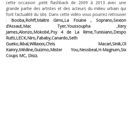
cette occasion ,petit flashback de 2009 à 2013 avec une
grande partie des artistes et des acteurs du milieu urbain qui
font l’actualité du site. Dans cette vidéo vous pourrez retrouver
:
Booba,Rohff,Maitre Gims,La Fouine , Soprano,Sexion
d’Assaut,Mac Tyer,Youssoupha ,Kery
James,Alonzo,Mokobé,Psy 4 de La Rime,Tunisiano,Despo
Rutti,LECK,Niro,Fababy,Canardo,Seth
Gueko,Ikbal,Willaxxx,Chris Macari,Sinik,Ol
Kainry,Médine,Guizmo,Mister You,Nessbeal,H-Magnum,Six
Coups MC, Disiz.