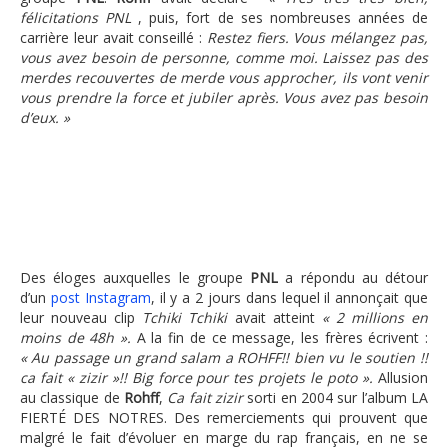
félicitations PNL
, puis, fort de ses nombreuses années de
carrière leur avait conseillé :
Restez fiers. Vous mélangez pas,
vous avez besoin de personne, comme moi. Laissez pas des
merdes recouvertes de merde vous approcher, ils vont venir
vous prendre la force et jubiler après. Vous avez pas besoin
d’eux. »
Des éloges auxquelles le groupe
PNL
a répondu au détour
d’un
post Instagram
, il y a 2 jours dans lequel il annonçait que
leur nouveau clip
Tchiki Tchiki
avait atteint
« 2 millions en
moins de 48h ».
A la fin de ce message, les frères écrivent :
« Au passage un grand salam a ROHFF!! bien vu le soutien !!
ca fait « zizir »!! Big force pour tes projets le poto ».
Allusion
au classique de
Rohff
,
Ca fait zizir
sorti en 2004 sur l’album LA
FIERTÉ DES NOTRES. Des remerciements qui prouvent que
malgré le fait d’évoluer en marge du rap français, en ne se