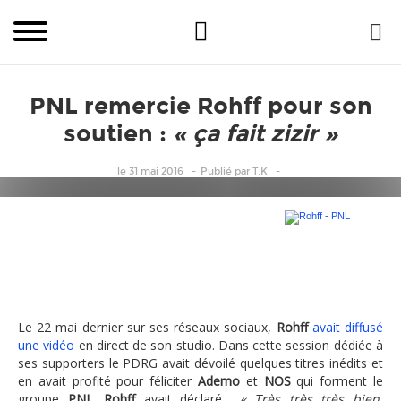
PNL remercie Rohff pour son
soutien :
« ça fait zizir »
le 31 mai 2016
Publié
par
T.K
Rohff – PNL
Le 22 mai dernier sur ses réseaux sociaux,
Rohff
avait diffusé
une vidéo
en direct de son studio. Dans cette session dédiée à
ses supporters le PDRG avait dévoilé quelques titres inédits et
en avait profité pour féliciter
Ademo
et
NOS
qui forment le
groupe
PNL
.
Rohff
avait déclaré
« Très très très bien,