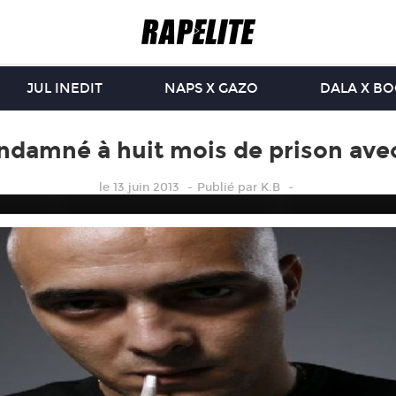
JUL INEDIT
NAPS X GAZO
DALA X B
ndamné à huit mois de prison avec
le 13 juin 2013
Publié
par
K.B