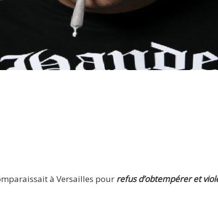
LIM condamné à huit mois de prison avec sursis !
mparaissait à Versailles pour
refus d’obtempérer et viol