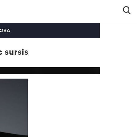
OOBA
 sursis