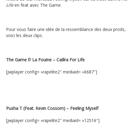
Life
en feat avec The Game.
Pour vous faire une idée de la ressemblance des deux prods,
voici les deux clips.
The Game f/ La Fouine – Caillra For Life
[jwplayer config= »rapelite2″ mediaid= »6687″]
Pusha T (Feat. Kevin Cossom) – Feeling Myself
[jwplayer config= »rapelite2″ mediaid= »12516″]