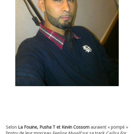
Les américains pompent "Caillra for life" de La
Fouine ?
Selon
La Fouine, Pusha T et Kevin Cossom
auraient « pompé »
l’instru de leur morceau
Feeling Myself
sur sa track
Caillra For