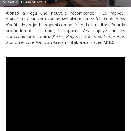
ALONZO (C) FLORA METAYER
Alonzo
a reçu une nouvelle récompense ! Le rappeur
marseillais avait sorti son nouvel album 100 % à la fin du mois
d’août. Un projet bien garni composé de dix-huit titres. Pour la
promotion de cet opus, le rappeur s’est appuyé sur des
morceaux forts comme
J’écris
,
Bagarre
,
Suis-moi
,
Génération
X
-or ou encore
Feu d’artifice
en collaboration avec
MHD
.