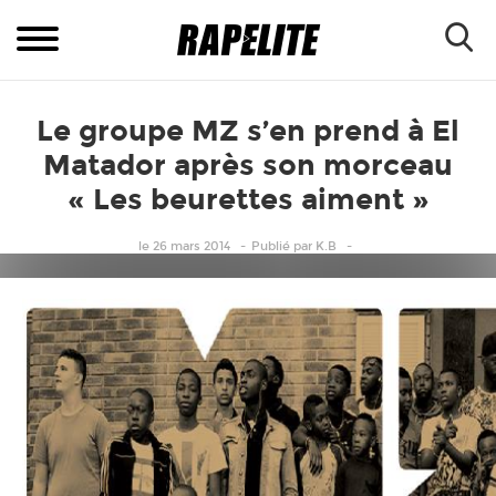
Le groupe MZ s’en prend à El
Matador après son morceau
« Les beurettes aiment »
le 26 mars 2014
Publié
par
K.B