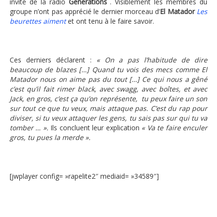
invité de la radio
Generations
. Visiblement les membres du
groupe n’ont pas apprécié le dernier morceau d’
El Matador
Les
beurettes aiment
et ont tenu à le faire savoir.
Ces derniers déclarent :
« On a pas l’habitude de dire
beaucoup de blazes […] Quand tu vois des mecs comme El
Matador nous on aime pas du tout […] Ce qui nous a gêné
c’est qu’il fait rimer black, avec swagg, avec boîtes, et avec
Jack, en gros, c’est ça qu’on représente, tu peux faire un son
sur tout ce que tu veux, mais attaque pas. C’est du rap pour
diviser, si tu veux attaquer les gens, tu sais pas sur qui tu va
tomber … ».
Ils concluent leur explication
« Va te faire enculer
gros, tu pues la merde ».
[jwplayer config= »rapelite2″ mediaid= »34589″]