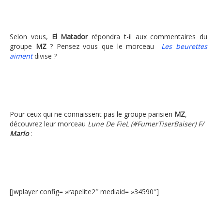
Selon vous,
El Matador
répondra t-il aux commentaires du
groupe
MZ
? Pensez vous que le morceau
Les beurettes
aiment
divise ?
Pour ceux qui ne connaissent pas le groupe parisien
MZ
,
découvrez leur morceau
Lune De FieL (#FumerTiserBaiser) F/
Marlo
:
[jwplayer config= »rapelite2″ mediaid= »34590″]