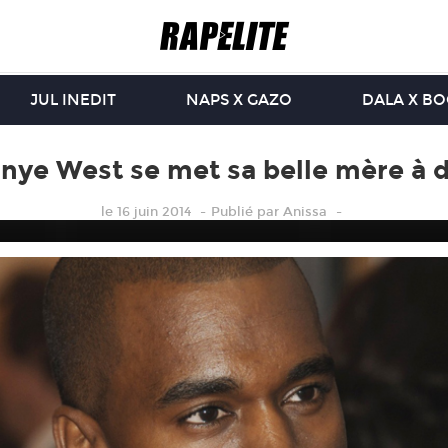
JUL INEDIT
NAPS X GAZO
DALA X B
nye West se met sa belle mère à 
le 16 juin 2014
Publié
par
Anissa