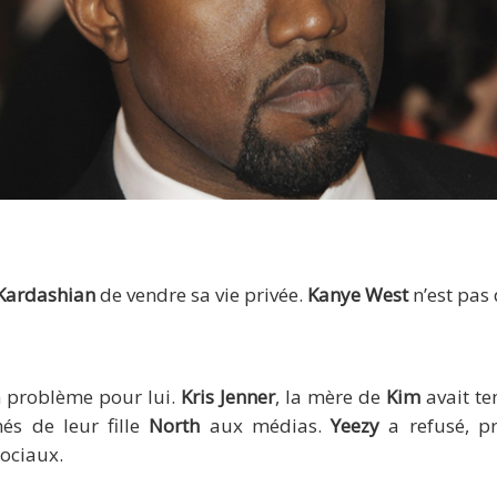
Kanye West
Kardashian
de vendre sa vie privée.
Kanye West
n’est pas 
un problème pour lui.
Kris
Jenner
, la mère de
Kim
avait te
és de leur fille
North
aux médias.
Yeezy
a refusé, pr
sociaux.