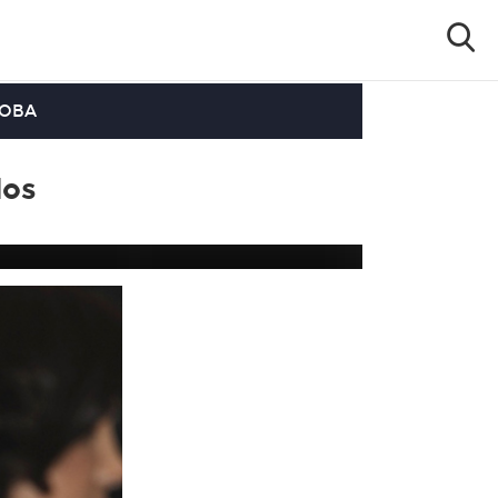
OOBA
dos